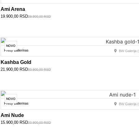
Ami Arena
19.900,00
RSD
29.900,00
RSD
NOVO
Pretty Ballerinas
BW Galerija (
Kashba Gold
21.900,00
RSD
33.900,00
RSD
NOVO
Pretty Ballerinas
BW Galerija (
Ami Nude
15.900,00
RSD
23.900,00
RSD