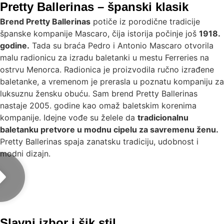
Pretty Ballerinas – španski klasik
Brend Pretty Ballerinas
potiče iz porodične tradicije
španske kompanije Mascaro, čija istorija počinje još
1918.
godine.
Tada su braća Pedro i Antonio Mascaro otvorila
malu radionicu za izradu baletanki u mestu Ferreries na
ostrvu Menorca. Radionica je proizvodila ručno izrađene
baletanke, a vremenom je prerasla u poznatu kompaniju za
luksuznu žensku obuću. Sam brend Pretty Ballerinas
nastaje 2005. godine kao omaž baletskim korenima
kompanije. Idejne vođe su želele da
tradicionalnu
baletanku pretvore u modnu cipelu za savremenu ženu.
Pretty Ballerinas spaja zanatsku tradiciju, udobnost i
modni dizajn.
Slavni izbor i šik stil