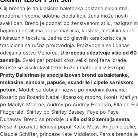
Cilj brenda je da klasična baletanka postane elegantna,
moderna i veoma udobna cipela koju žena može nositi
svaki dan. Brend je poznat po ženstvenom stilu, razigranim
bojama i detaljima poput mašnica, kristala, metalnih kopči
i luksuznih tekstura. Jedna od glavnih karakteristika je
tradicionalna ručna proizvodnja. Proizvodnja se i danas
odvija na ostvu Menorca.
U procesu učestvuje više od 60
zanatlija
. Svaki par prolazi kroz veliki broj faza izrade.
Koriste se visokokvalitetne kože i materijali iz Evrope.
Pretty Ballerinas je specijalizovan brend za baletanke,
mokasine, sandale, papuče, espadrile i cipele sa niskom
petom.
Modeli su dobijali nazive po modnim ikonama:
Rosario po Rosario Nadal (španskoj modnoj ikoni), Marilyn
po Marilyn Monroe, Audrey po Audrey Hepburn, Ella po Elli
Fitzgerald, Shirley po Shirley Bassey, Faye po Faye
Dunaway. Brend se prodaje u
više od 80 zemalja sveta.
Nose ih poznate ličnosti poput Katte Moss, Angeline Jolie,
Claudie Schiffer, princeze Kate Middleton. Parola brenda je