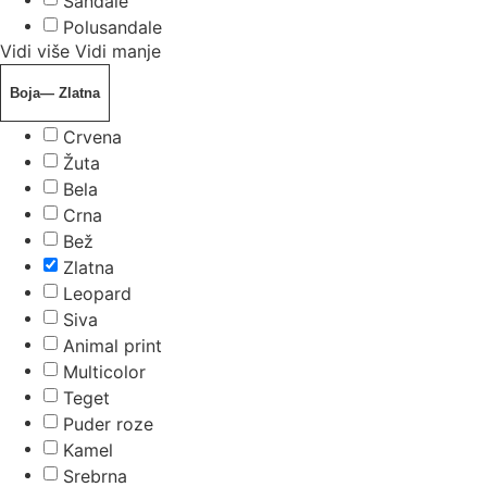
Sandale
Polusandale
Vidi više
Vidi manje
Boja
— Zlatna
Crvena
Žuta
Bela
Crna
Bež
Zlatna
Leopard
Siva
Animal print
Multicolor
Teget
Puder roze
Kamel
Srebrna