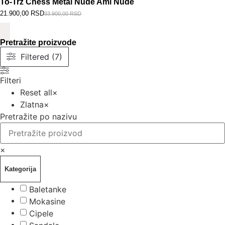
To-Trz Chess Metal Nude Ami Nude
21.900,00
RSD
33.900,00
RSD
Pretražite proizvode
Filtered (7)
Filteri
Reset all
×
Zlatna
×
Pretražite po nazivu
×
Kategorija
Baletanke
Mokasine
Cipele