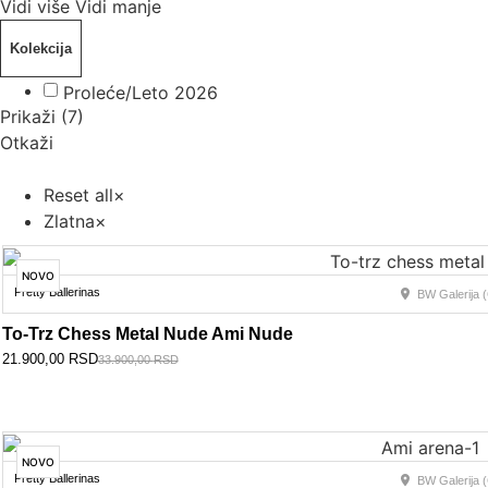
Vidi više
Vidi manje
Kolekcija
Proleće/Leto 2026
Prikaži
(
7
)
Otkaži
Reset all
×
Zlatna
×
NOVO
Pretty Ballerinas
BW Galerija (
To-Trz Chess Metal Nude Ami Nude
21.900,00
RSD
33.900,00
RSD
NOVO
Pretty Ballerinas
BW Galerija (