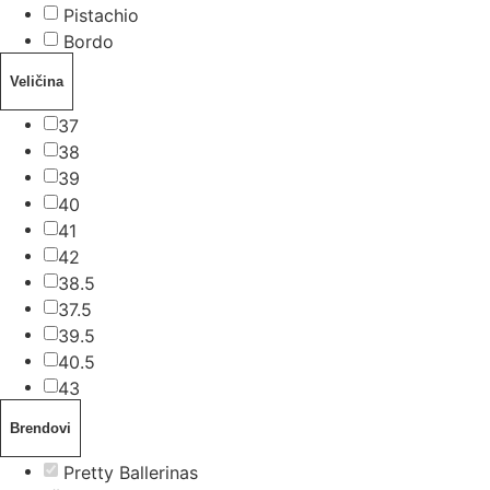
Pistachio
Bordo
Veličina
37
38
39
40
41
42
38.5
37.5
39.5
40.5
43
Brendovi
Pretty Ballerinas