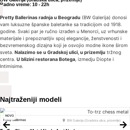
Radno vreme: 10 - 22h
Pretty Ballerinas radnja u Beogradu
(BW Galerija) donosi
vam luksuzne španske baletanke sa tradicijom od 1918.
godine. Svaki par je ručno izrađen u Menorci, uz vrhunske
materijale i prepoznatljiv spoj elegancije, ženstvenosti i
bezvremenskog dizajna koji je osvojio modne ikone širom
sveta.
Nalazimo se u Gradskoj ulici, u prizemlju
tržnog
centra.
U blizini restorana Botega
, izmedju Diopte i
Intimisime.
Najtraženiji modeli
NOVO
Pretty Ballerinas
BW Galerija (Gradska ulica, prizemlje)