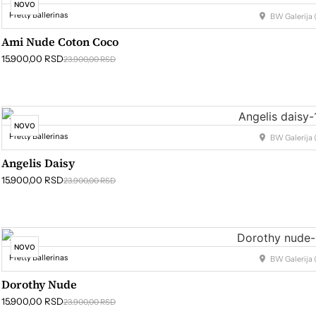
NOVO
Pretty Ballerinas
BW Galerija (
Ami Nude Coton Coco
15.900,00
RSD
23.900,00
RSD
NOVO
Pretty Ballerinas
BW Galerija (
Angelis Daisy
15.900,00
RSD
23.900,00
RSD
NOVO
Pretty Ballerinas
BW Galerija (
Dorothy Nude
15.900,00
RSD
23.900,00
RSD