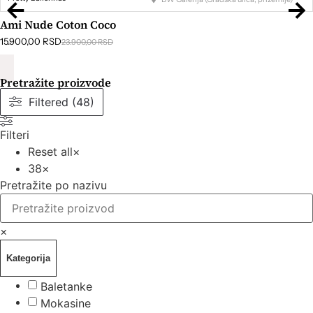
Ami Nude Coton Coco
15.900,00
RSD
23.900,00
RSD
Pretražite proizvode
Filtered (48)
Filteri
Reset all
×
38
×
Pretražite po nazivu
×
Kategorija
Baletanke
Mokasine