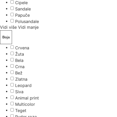
Cipele
Sandale
Papuče
Polusandale
Vidi više
Vidi manje
Boja
Crvena
Žuta
Bela
Crna
Bež
Zlatna
Leopard
Siva
Animal print
Multicolor
Teget
Puder roze