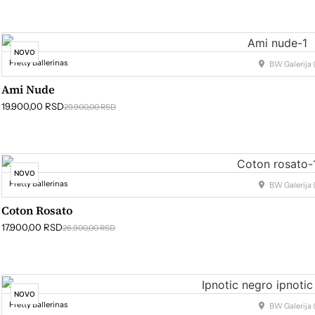
NOVO
Pretty Ballerinas
BW Galerija (
Ami Nude
19.900,00
RSD
29.900,00
RSD
NOVO
Pretty Ballerinas
BW Galerija (
Coton Rosato
17.900,00
RSD
26.900,00
RSD
NOVO
Pretty Ballerinas
BW Galerija (