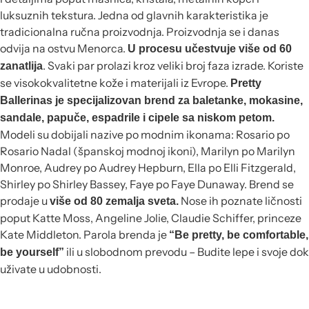
luksuznih tekstura. Jedna od glavnih karakteristika je
tradicionalna ručna proizvodnja. Proizvodnja se i danas
odvija na ostvu Menorca.
U procesu učestvuje više od 60
. Svaki par prolazi kroz veliki broj faza izrade. Koriste
zanatlija
se visokokvalitetne kože i materijali iz Evrope.
Pretty
Ballerinas je specijalizovan brend za baletanke, mokasine,
sandale, papuče, espadrile i cipele sa niskom petom.
Modeli su dobijali nazive po modnim ikonama: Rosario po
Rosario Nadal (španskoj modnoj ikoni), Marilyn po Marilyn
Monroe, Audrey po Audrey Hepburn, Ella po Elli Fitzgerald,
Shirley po Shirley Bassey, Faye po Faye Dunaway. Brend se
prodaje u
Nose ih poznate ličnosti
više od 80 zemalja sveta.
poput Katte Moss, Angeline Jolie, Claudie Schiffer, princeze
Kate Middleton. Parola brenda je
“Be pretty, be comfortable,
ili u slobodnom prevodu – Budite lepe i svoje dok
be yourself”
uživate u udobnosti.