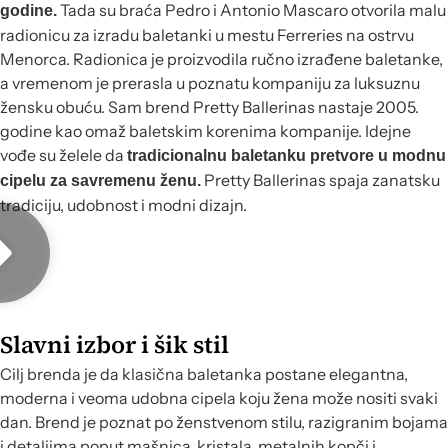
Tada su braća Pedro i Antonio Mascaro otvorila malu
godine.
radionicu za izradu baletanki u mestu Ferreries na ostrvu
Menorca. Radionica je proizvodila ručno izrađene baletanke,
a vremenom je prerasla u poznatu kompaniju za luksuznu
žensku obuću. Sam brend Pretty Ballerinas nastaje 2005.
godine kao omaž baletskim korenima kompanije. Idejne
vođe su želele da
tradicionalnu baletanku pretvore u modnu
Pretty Ballerinas spaja zanatsku
cipelu za savremenu ženu.
tradiciju, udobnost i modni dizajn.
Slavni izbor i šik stil
Cilj brenda je da klasična baletanka postane elegantna,
moderna i veoma udobna cipela koju žena može nositi svaki
dan. Brend je poznat po ženstvenom stilu, razigranim bojama
i detaljima poput mašnica, kristala, metalnih kopči i