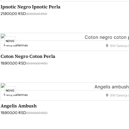
Ipnotic Negro Ipnotic Perla
21.900,00
RSD
33.900,00
RSD
NOVO
Pretty Ballerinas
BW Galerija (
Coton Negro Coton Perla
19.900,00
RSD
29.900,00
RSD
NOVO
Pretty Ballerinas
BW Galerija (
Angelis Ambush
19.900,00
RSD
29.900,00
RSD