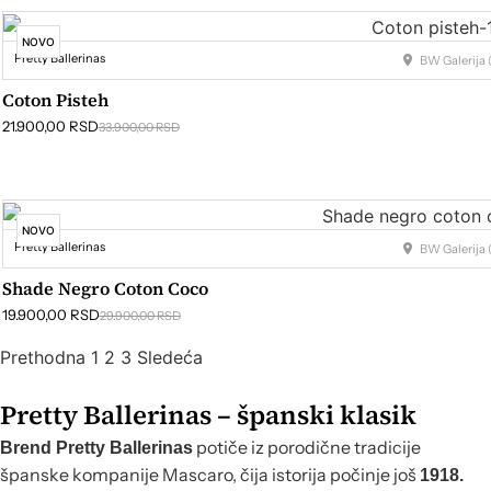
NOVO
Pretty Ballerinas
BW Galerija (
Coton Pisteh
21.900,00
RSD
33.900,00
RSD
NOVO
Pretty Ballerinas
BW Galerija (
Shade Negro Coton Coco
19.900,00
RSD
29.900,00
RSD
Prethodna
1
2
3
Sledeća
Pretty Ballerinas – španski klasik
potiče iz porodične tradicije
Brend Pretty Ballerinas
španske kompanije Mascaro, čija istorija počinje još
1918.