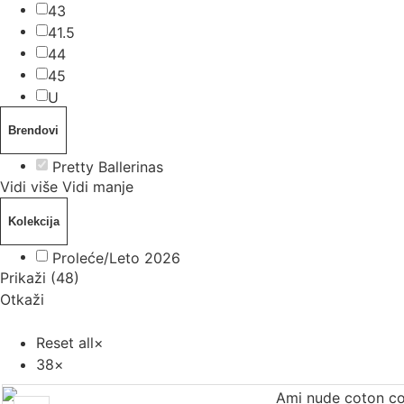
43
41.5
44
45
U
Brendovi
Pretty Ballerinas
Vidi više
Vidi manje
Kolekcija
Proleće/Leto 2026
Prikaži
(
48
)
Otkaži
Reset all
×
38
×