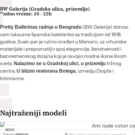
BW Galerija (Gradska ulica, prizemlje)
Radno vreme: 10 - 22h
(BW Galerija) donosi
Pretty Ballerinas radnja u Beogradu
vam luksuzne španske baletanke sa tradicijom od 1918.
godine. Svaki par je ručno izrađen u Menorci, uz vrhunske
materijale i prepoznatljiv spoj elegancije, ženstvenosti i
bezvremenskog dizajna koji je osvojio modne ikone širom
sveta.
tržnog
Nalazimo se u Gradskoj ulici, u prizemlju
centra.
, izmedju Diopte i
U blizini restorana Botega
Intimisime.
Najtraženiji modeli
NOVO
Pretty Ballerinas
BW Galerija (Gradska ulica, prizemlje)