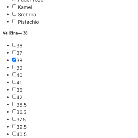
Kamel
Srebrna
Pistachio
Veličina
— 38
36
37
38
39
40
41
35
42
38.5
36.5
37.5
39.5
40.5