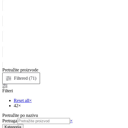
Pretražite proizvode
Filtered (71)
Filteri
Reset all
×
42
×
Pretražite po nazivu
Pretraga
×
Kategorija