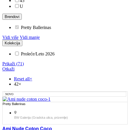
45
U
Brendovi
Pretty Ballerinas
Vidi više
Vidi manje
Kolekcija
Proleće/Leto 2026
Prikaži
(
71
)
Otkaži
Reset all
×
42
×
NOVO
Pretty Ballerinas
BW Galerija (Gradska ulica, prizemlje)
Ami Nude Coton Coco