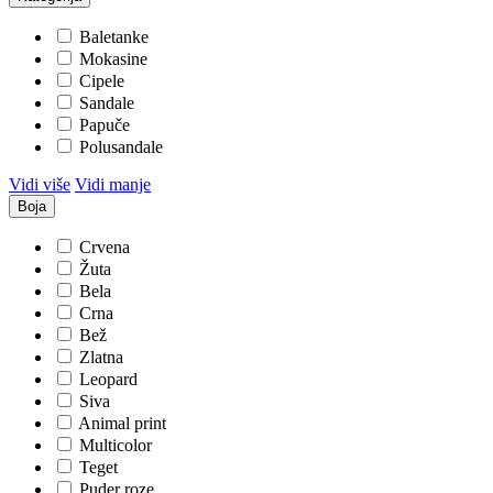
Baletanke
Mokasine
Cipele
Sandale
Papuče
Polusandale
Vidi više
Vidi manje
Boja
Crvena
Žuta
Bela
Crna
Bež
Zlatna
Leopard
Siva
Animal print
Multicolor
Teget
Puder roze