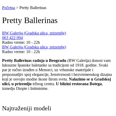
Početna
>
Pretty Ballerinas
Pretty Ballerinas
BW Galerija (Gradska ulica, prizemlje)
063 422 094
Radno vreme: 10 - 22h
BW Galerija (Gradska ulica, prizemlje)
Radno vreme: 10 - 22h
Pretty Ballerinas radnja u Beogradu
(BW Galerija) donosi vam
luksuzne španske baletanke sa tradicijom od 1918. godine. Svaki
par je ručno izrađen u Menorci, uz vrhunske materijale i
prepoznatljiv spoj elegancije, ženstvenosti i bezvremenskog dizajna
koji je osvojio modne ikone širom sveta.
Nalazimo se u Gradskoj
ulici, u prizemlju
tržnog centra.
U blizini restorana Botega
,
izmedju Diopte i Intimisime.
Najtraženiji modeli