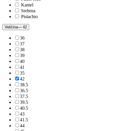
Kamel
Srebrna
Pistachio
Veličina
— 42
36
37
38
39
40
41
35
42
38.5
36.5
37.5
39.5
40.5
43
41.5
44