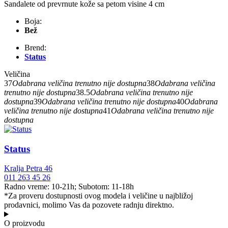
Sandalete od prevrnute kože sa petom visine 4 cm
Boja:
Bež
Brend:
Status
Veličina
37
Odabrana veličina trenutno nije dostupna
38
Odabrana veličina
trenutno nije dostupna
38.5
Odabrana veličina trenutno nije
dostupna
39
Odabrana veličina trenutno nije dostupna
40
Odabrana
veličina trenutno nije dostupna
41
Odabrana veličina trenutno nije
dostupna
Status
Kralja Petra 46
011 263 45 26
Radno vreme: 10-21h; Subotom: 11-18h
*Za proveru dostupnosti ovog modela i veličine u najbližoj
prodavnici, molimo Vas da pozovete radnju direktno.
O proizvodu