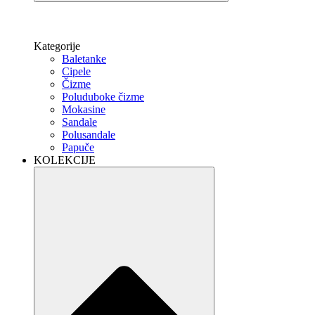
Kategorije
Baletanke
Cipele
Čizme
Poluduboke čizme
Mokasine
Sandale
Polusandale
Papuče
KOLEKCIJE