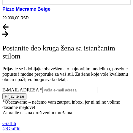
Pizzo Macrame Beige
29.900,00
RSD
Postanite deo kruga žena sa istančanim
stilom
Prijavite se i dobijajte obaveštenja o najnovijim modelima, posebne
popuste i modne preporuke za vaš stil. Za žene koje vole kvalitetnu
obuću i pažljivo biraju svaki detalj.
E-MAIL ADRESA
*
Prijavite se
*Obećavamo – nećemo vam zatrpati inbox, jer ni mi ne volimo
dosadne mejlove!
Zapratite nas na društvenim mrežama
Graffiti
@Graffiti