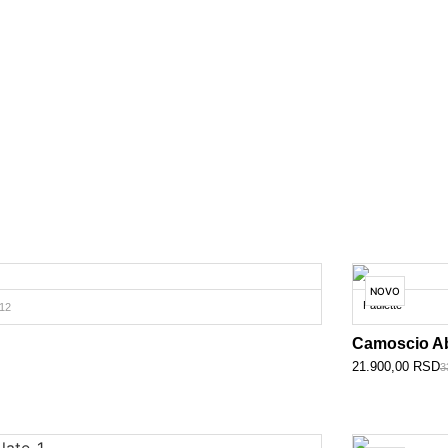
NOVO
Paulette
12
Camoscio A
21.900,00
RSD
3