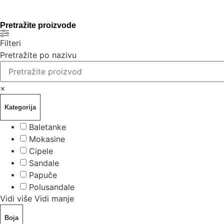
Pretražite proizvode
Filteri
Pretražite po nazivu
×
Kategorija
Baletanke
Mokasine
Cipele
Sandale
Papuče
Polusandale
Vidi više
Vidi manje
Boja