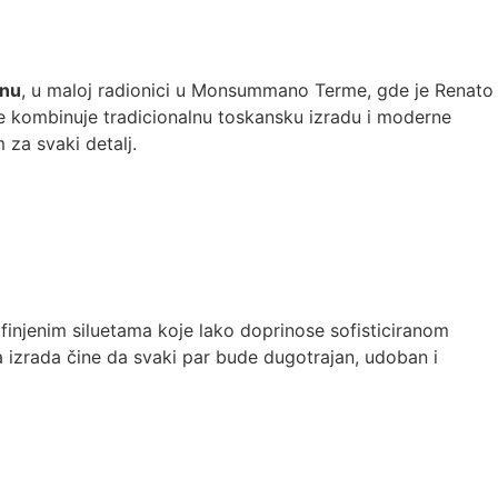
inu
, u maloj radionici u Monsummano Terme, gde je Renato
je kombinuje tradicionalnu toskansku izradu i moderne
za svaki detalj.
finjenim siluetama koje lako doprinose sofisticiranom
a izrada čine da svaki par bude dugotrajan, udoban i