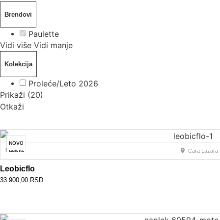
Brendovi
Paulette
Vidi više
Vidi manje
Kolekcija
Proleće/Leto 2026
Prikaži
(
20
)
Otkaži
NOVO
Paulette
Cara Lazara 
Leobicflo
33.900,00
RSD