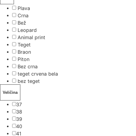
Plava
Crna
Bež
Leopard
Animal print
Teget
Braon
Piton
Bez crna
teget crvena bela
bez teget
Veličina
37
38
39
40
41