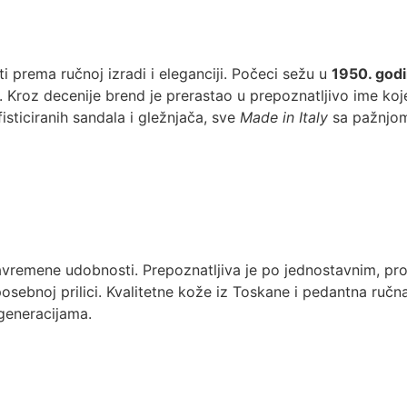
ti prema ručnoj izradi i eleganciji. Počeci sežu u
1950. god
. Kroz decenije brend je prerastao u prepoznatljivo ime ko
sticiranih sandala i gležnjača, sve
Made in Italy
sa pažnjom 
avremene udobnosti. Prepoznatljiva je po jednostavnim, pro
osebnoj prilici. Kvalitetne kože iz Toskane i pedantna ručn
 generacijama.