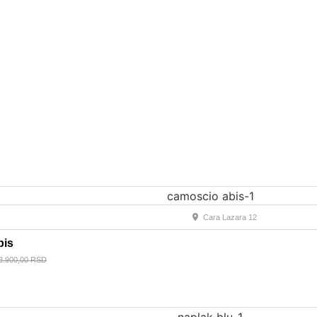
Cara Lazara 12
bis
3.900,00
RSD