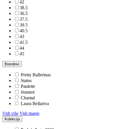
42
38.5
36.5
37.5
39.5
40.5
43
41.5
44
45
Brendovi
Pretty Ballerinas
Status
Paulette
Jeannot
Chantal
Laura Bellariva
Vidi više
Vidi manje
Kolekcija