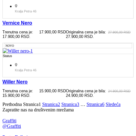
Kralja Petra 46
Vernice Nero
Trenutna cena je:
17.900,00
RSD
Originalna cena je bila:
27.900,00
RSD
17.900,00 RSD.
27.900,00 RSD.
NOVO
Status
Kralja Petra 46
Willer Nero
Trenutna cena je:
15.900,00
RSD
Originalna cena je bila:
24.900,00
RSD
15.900,00 RSD.
24.900,00 RSD.
Prethodna
Stranica
1
Stranica
2
Stranica
3
…
Stranica
6
Sledeća
Zapratite nas na društvenim mrežama
Graffiti
@Graffiti