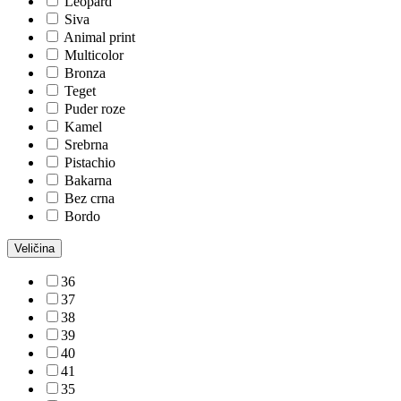
Leopard
Siva
Animal print
Multicolor
Bronza
Teget
Puder roze
Kamel
Srebrna
Pistachio
Bakarna
Bez crna
Bordo
Veličina
36
37
38
39
40
41
35