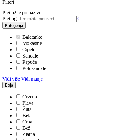
Filteri
Pretražite po nazivu
Pretraga
×
Kategorija
Baletanke
Mokasine
Cipele
Sandale
Papuče
Polusandale
Vidi više
Vidi manje
Boja
Crvena
Plava
Žuta
Bela
Crna
Bež
Zlatna