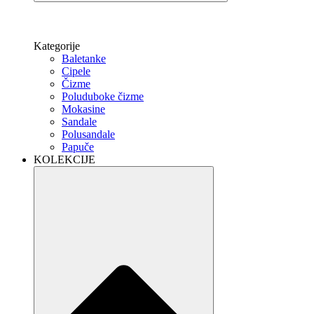
Kategorije
Baletanke
Cipele
Čizme
Poluduboke čizme
Mokasine
Sandale
Polusandale
Papuče
KOLEKCIJE