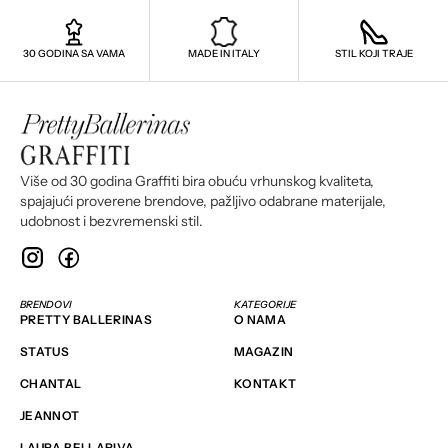
30 GODINA SA VAMA
MADE IN ITALY
STIL KOJI TRAJE
Više od 30 godina Graffiti bira obuću vrhunskog kvaliteta,
spajajući proverene brendove, pažljivo odabrane materijale,
udobnost i bezvremenski stil.
BRENDOVI
KATEGORIJE
PRETTY BALLERINAS
O NAMA
STATUS
MAGAZIN
CHANTAL
KONTAKT
JEANNOT
LAURA BELLARIVA