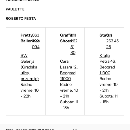
PAULETTE
ROBERTO FESTA
Pretty
063
Graffiti
011
Status
011
Ballerinas
422
Shoes
262
263 45
094
31
26
80
BW
Kralja
Galerija
Cara
Petra 46,
(Gradska
Lazara 12,
Beograd
ulica,
Beograd
11000
prizemlje)
11000
Radno
Radno
Radno
vreme: 10
vreme: 10
vreme: 10
- 21h
- 22h
- 21h
Subota: 11
Subota: 11
- 18h
- 18h