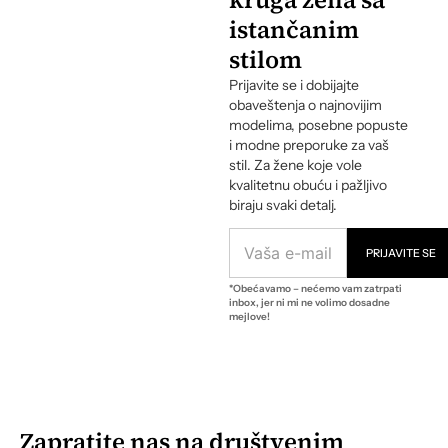
istančanim
stilom
Prijavite se i dobijajte
obaveštenja o najnovijim
modelima, posebne popuste
i modne preporuke za vaš
stil. Za žene koje vole
kvalitetnu obuću i pažljivo
biraju svaki detalj.
E
-
PRIJAVITE SE
M
*Obećavamo – nećemo vam zatrpati
A
inbox, jer ni mi ne volimo dosadne
I
mejlove!
L
A
D
R
E
S
Zapratite nas na društvenim
A