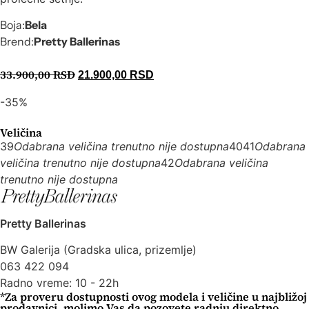
Boja:
Bela
Brend:
Pretty Ballerinas
33.900,00
RSD
21.900,00
RSD
-35%
Veličina
39
Odabrana veličina trenutno nije dostupna
40
41
Odabrana
veličina trenutno nije dostupna
42
Odabrana veličina
trenutno nije dostupna
Pretty Ballerinas
BW Galerija (Gradska ulica, prizemlje)
063 422 094
Radno vreme: 10 - 22h
*Za proveru dostupnosti ovog modela i veličine u najbližoj
prodavnici, molimo Vas da pozovete radnju direktno.