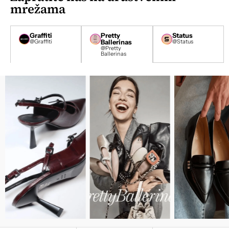
mrežama
*
Graffiti
Pretty
Status
@Graffiti
Ballerinas
@Status
@Pretty
Ballerinas