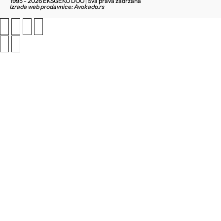
1995 - 2026 EKSGEKO DOO | Sva prava zadržana
Izrada web prodavnice: Avokado.rs