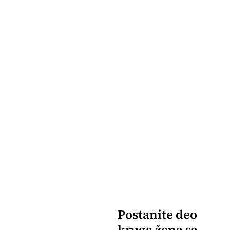
Postanite deo
kruga žena sa