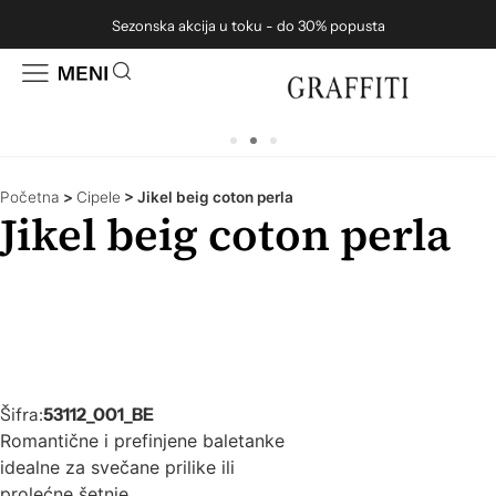
Sezonska akcija u toku - do 30% popusta
Početna
>
Cipele
>
Jikel beig coton perla
Jikel beig coton perla
Šifra:
53112_001_BE
Romantične i prefinjene baletanke
idealne za svečane prilike ili
prolećne šetnje.