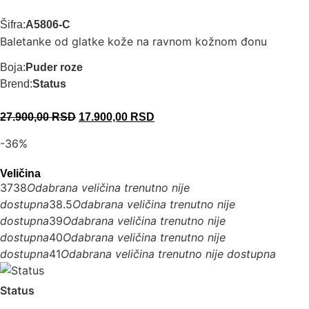
Šifra:
A5806-C
Baletanke od glatke kože na ravnom kožnom đonu
Boja:
Puder roze
Brend:
Status
27.900,00
RSD
17.900,00
RSD
-36%
Veličina
37
38
Odabrana veličina trenutno nije
dostupna
38.5
Odabrana veličina trenutno nije
dostupna
39
Odabrana veličina trenutno nije
dostupna
40
Odabrana veličina trenutno nije
dostupna
41
Odabrana veličina trenutno nije dostupna
Status