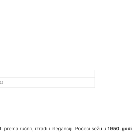
12
ti prema ručnoj izradi i eleganciji. Počeci sežu u
1950. god