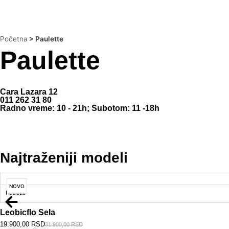
Početna
>
Paulette
Paulette
Cara Lazara 12
011 262 31 80
Radno vreme: 10 - 21h; Subotom: 11 -18h
Najtraženiji modeli
NOVO
Paulette
Leobicflo Sela
19.900,00
RSD
31.900,00
RSD