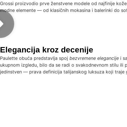
Grossi proizvodio prve ženstvene modele od najfinije kože
modne elemente — od klasičnih mokasina i balerinki do sofi
Elegancija kroz decenije
Paulette obuća predstavlja spoj
bezvremene elegancije
i s
ukupnom izgledu, bilo da se radi o svakodnevnom stilu ili p
jedinstven — prava definicija talijanskog luksuza koji traje