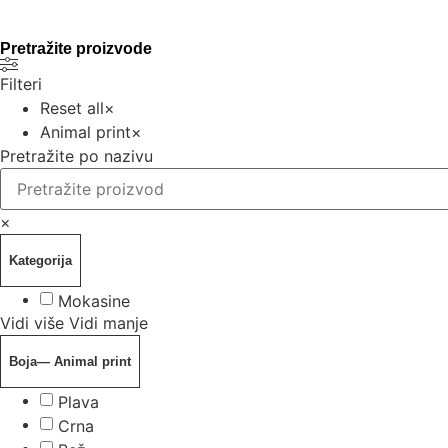
Pretražite proizvode
Filteri
Reset all
×
Animal print
×
Pretražite po nazivu
×
Kategorija
Mokasine
Vidi više
Vidi manje
Boja
— Animal print
Plava
Crna