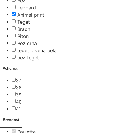
Bež
Leopard
Animal print
Teget
Braon
Piton
Bez crna
teget crvena bela
bez teget
Veličina
37
38
39
40
41
Brendovi
Paulette