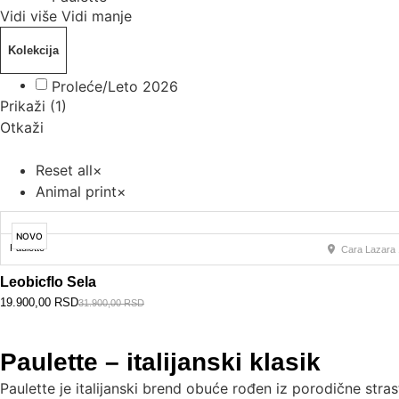
Vidi više
Vidi manje
Kolekcija
Proleće/Leto 2026
Prikaži
(
1
)
Otkaži
Reset all
×
Animal print
×
NOVO
Paulette
Cara Lazara 
Leobicflo Sela
19.900,00
RSD
31.900,00
RSD
Paulette – italijanski klasik
Paulette je italijanski brend obuće rođen iz porodične stras