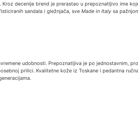
. Kroz decenije brend je prerastao u prepoznatljivo ime ko
sticiranih sandala i gležnjača, sve
Made in Italy
sa pažnjom 
avremene udobnosti. Prepoznatljiva je po jednostavnim, pro
osebnoj prilici. Kvalitetne kože iz Toskane i pedantna ručn
 generacijama.