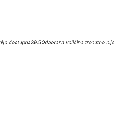
nije dostupna
39.5
Odabrana veličina trenutno nije