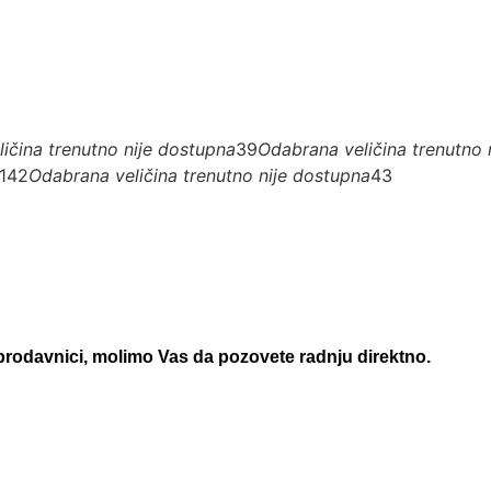
ičina trenutno nije dostupna
39
Odabrana veličina trenutno 
1
42
Odabrana veličina trenutno nije dostupna
43
 prodavnici, molimo Vas da pozovete radnju direktno.