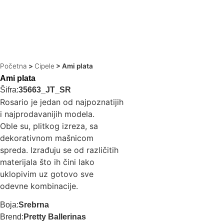
Početna
>
Cipele
>
Ami plata
Ami plata
Šifra:
35663_JT_SR
Rosario je jedan od najpoznatijih
i najprodavanijih modela.
Oble su, plitkog izreza, sa
dekorativnom mašnicom
spreda. Izrađuju se od različitih
materijala što ih čini lako
uklopivim uz gotovo sve
odevne kombinacije.
Boja:
Srebrna
Brend:
Pretty Ballerinas