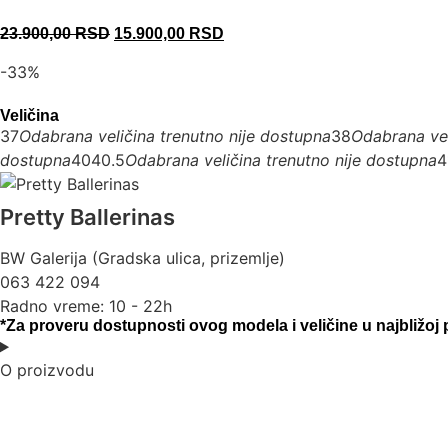
23.900,00
RSD
15.900,00
RSD
-33%
Veličina
37
Odabrana veličina trenutno nije dostupna
38
Odabrana vel
dostupna
40
40.5
Odabrana veličina trenutno nije dostupna
4
Pretty Ballerinas
BW Galerija (Gradska ulica, prizemlje)
063 422 094
Radno vreme: 10 - 22h
*Za proveru dostupnosti ovog modela i veličine u najbližoj
O proizvodu