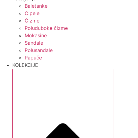
Baletanke
Cipele
Čizme
Poluduboke čizme
Mokasine
Sandale
Polusandale
Papuče
KOLEKCIJE