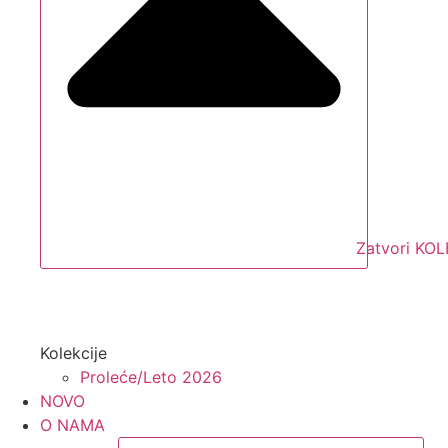
Zatvori KO
Kolekcije
Proleće/Leto 2026
NOVO
O NAMA