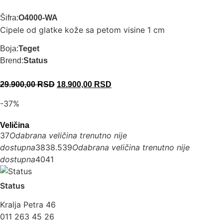
Šifra:
O4000-WA
Cipele od glatke kože sa petom visine 1 cm
Boja:
Teget
Brend:
Status
29.900,00
RSD
18.900,00
RSD
-37%
Veličina
37
Odabrana veličina trenutno nije
dostupna
38
38.5
39
Odabrana veličina trenutno nije
dostupna
40
41
Status
Kralja Petra 46
011 263 45 26