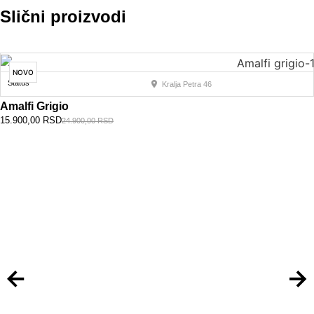
Slični proizvodi
NOVO
Status
Kralja Petra 46
Amalfi Grigio
15.900,00
RSD
24.900,00
RSD