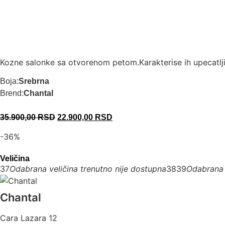
Kozne salonke sa otvorenom petom.Karakterise ih upecatlji
Boja:
Srebrna
Brend:
Chantal
35.900,00
RSD
22.900,00
RSD
-36%
Veličina
37
Odabrana veličina trenutno nije dostupna
38
39
Odabrana 
Chantal
Cara Lazara 12