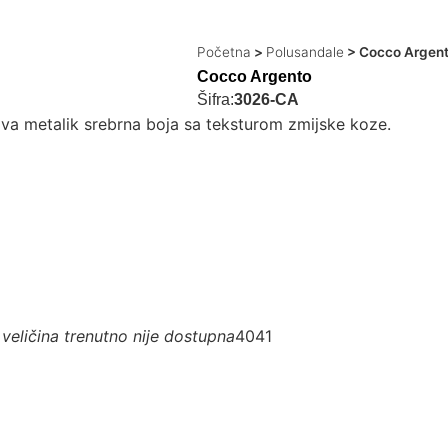
Početna
>
Polusandale
>
Cocco Argen
Cocco Argento
Šifra:
3026-CA
va metalik srebrna boja sa teksturom zmijske koze.
veličina trenutno nije dostupna
40
41