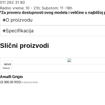
011 262 31 80
Radno vreme: 10 - 21h; Subotom: 11 -18h
*Za proveru dostupnosti ovog modela i veličine u najbližoj
O proizvodu
Specifikacija
Slični proizvodi
NOVO
Status
Amalfi Grigio
15.900,00
RSD
24.900,00
RSD