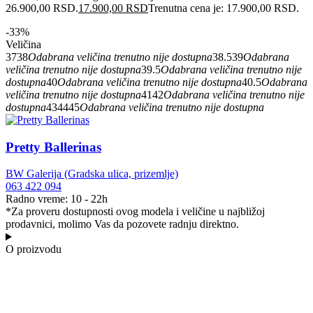
26.900,00 RSD.
17.900,00
RSD
Trenutna cena je: 17.900,00 RSD.
-33%
Veličina
37
38
Odabrana veličina trenutno nije dostupna
38.5
39
Odabrana
veličina trenutno nije dostupna
39.5
Odabrana veličina trenutno nije
dostupna
40
Odabrana veličina trenutno nije dostupna
40.5
Odabrana
veličina trenutno nije dostupna
41
42
Odabrana veličina trenutno nije
dostupna
43
44
45
Odabrana veličina trenutno nije dostupna
Pretty Ballerinas
BW Galerija (Gradska ulica, prizemlje)
063 422 094
Radno vreme: 10 - 22h
*Za proveru dostupnosti ovog modela i veličine u najbližoj
prodavnici, molimo Vas da pozovete radnju direktno.
O proizvodu