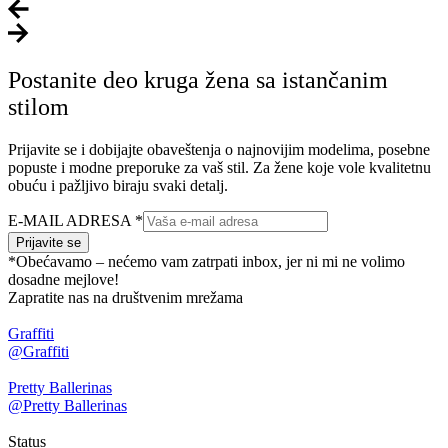
Postanite deo kruga žena sa istančanim
stilom
Prijavite se i dobijajte obaveštenja o najnovijim modelima, posebne
popuste i modne preporuke za vaš stil. Za žene koje vole kvalitetnu
obuću i pažljivo biraju svaki detalj.
E-MAIL ADRESA
*
Prijavite se
*Obećavamo – nećemo vam zatrpati inbox, jer ni mi ne volimo
dosadne mejlove!
Zapratite nas na društvenim mrežama
Graffiti
@Graffiti
Pretty Ballerinas
@Pretty Ballerinas
Status