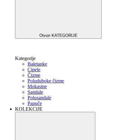
Otvori KATEGORIJE
Kategorije
Baletanke
Cipele
Čizme
Poluduboke čizme
Mokasine
Sandale
Polusandale
Papuče
KOLEKCIJE