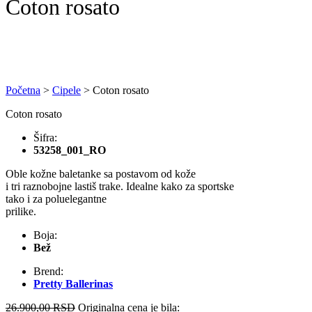
Coton rosato
Početna
>
Cipele
>
Coton rosato
Coton rosato
Šifra:
53258_001_RO
Oble kožne baletanke sa postavom od kože
i tri raznobojne lastiš trake. Idealne kako za sportske
tako i za poluelegantne
prilike.
Boja:
Bež
Brend:
Pretty Ballerinas
26.900,00
RSD
Originalna cena je bila: