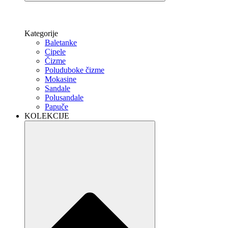
Kategorije
Baletanke
Cipele
Čizme
Poluduboke čizme
Mokasine
Sandale
Polusandale
Papuče
KOLEKCIJE