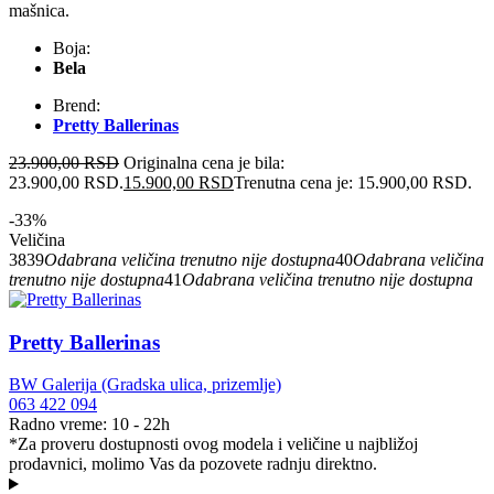
mašnica.
Boja:
Bela
Brend:
Pretty Ballerinas
23.900,00
RSD
Originalna cena je bila:
23.900,00 RSD.
15.900,00
RSD
Trenutna cena je: 15.900,00 RSD.
-33%
Veličina
38
39
Odabrana veličina trenutno nije dostupna
40
Odabrana veličina
trenutno nije dostupna
41
Odabrana veličina trenutno nije dostupna
Pretty Ballerinas
BW Galerija (Gradska ulica, prizemlje)
063 422 094
Radno vreme: 10 - 22h
*Za proveru dostupnosti ovog modela i veličine u najbližoj
prodavnici, molimo Vas da pozovete radnju direktno.