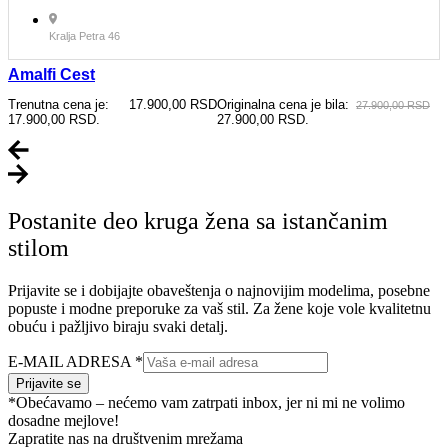
Kralja Petra 46
Amalfi Cest
Trenutna cena je:
17.900,00
RSD
Originalna cena je bila:
27.900,00
RSD
17.900,00 RSD.
27.900,00 RSD.
Postanite deo kruga žena sa istančanim
stilom
Prijavite se i dobijajte obaveštenja o najnovijim modelima, posebne
popuste i modne preporuke za vaš stil. Za žene koje vole kvalitetnu
obuću i pažljivo biraju svaki detalj.
E-MAIL ADRESA
*
Prijavite se
*Obećavamo – nećemo vam zatrpati inbox, jer ni mi ne volimo
dosadne mejlove!
Zapratite nas na društvenim mrežama