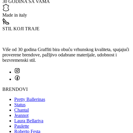
30 GODINA SA VAMA
Made in italy
STIL KOJI TRAJE
Više od 30 godina Graffiti bira obuću vrhunskog kvaliteta, spajajući
proverene brendove, pažljivo odabrane materijale, udobnost i
bezvremenski stil.
BRENDOVI
Pretty Ballerinas
Status
Chantal
Jeannot
Laura Bellariva
Paulette
Roberto Festa