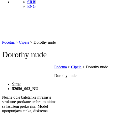
SRB
ENG
Početna
>
Cipele
>
Dorothy nude
Dorothy nude
Početna
>
Cipele
>
Dorothy nude
Dorothy nude
Šifra:
52056_003_NU
Nežne oble baletanke mrežaste
strukture protkane srebrnim nitima
sa lastišem preko risa. Model
upotpunjava tanka, diskretna