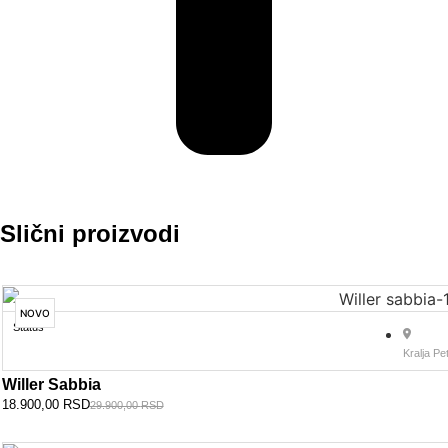
Slični proizvodi
NOVO
Status
Kralja Pe
Willer Sabbia
18.900,00
RSD
29.900,00
RSD