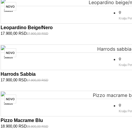
NOVO
Status
Kralja Pe
Leopardino Beige/nero
17.900,00
RSD
27.900,00
RSD
NOVO
Status
Kralja Pe
Harrods Sabbia
17.900,00
RSD
27.900,00
RSD
NOVO
Status
Kralja Pe
Pizzo Macrame Blu
18.900,00
RSD
29.900,00
RSD