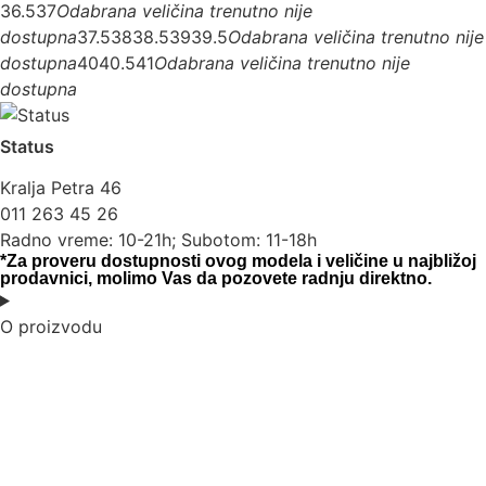
36.5
37
Odabrana veličina trenutno nije
dostupna
37.5
38
38.5
39
39.5
Odabrana veličina trenutno nije
dostupna
40
40.5
41
Odabrana veličina trenutno nije
dostupna
Status
Kralja Petra 46
011 263 45 26
Radno vreme: 10-21h; Subotom: 11-18h
*Za proveru dostupnosti ovog modela i veličine u najbližoj
prodavnici, molimo Vas da pozovete radnju direktno.
O proizvodu