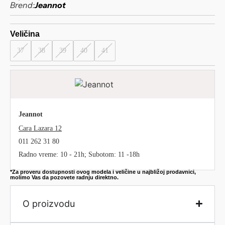
Brend:
Jeannot
Veličina
37
38
39
40
41
Jeannot
Cara Lazara 12
011 262 31 80
Radno vreme: 10 - 21h; Subotom: 11 -18h
*Za proveru dostupnosti ovog modela i veličine u najbližoj prodavnici,
molimo Vas da pozovete radnju direktno.
O proizvodu