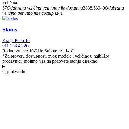
Veličina
37
Odabrana veličina trenutno nije dostupna
38
38.5
39
40
Odabrana
veličina trenutno nije dostupna
41
Status
Kralja Petra 46
011 263 45 26
Radno vreme: 10-21h; Subotom: 11-18h
*Za proveru dostupnosti ovog modela i veličine u najbližoj
prodavnici, molimo Vas da pozovete radnju direktno.
O proizvodu