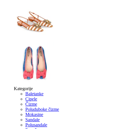
Kategorije
Baletanke
Cipele
Čizme
Poluduboke čizme
Mokasine
Sandale
Polusandale