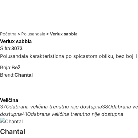
Početna
>
Polusandale
>
Verlux sabbia
Verlux sabbia
Šifra:
3073
Polusandala karakteristicna po spicastom obliku, bez boji i
Boja:
Bež
Brend:
Chantal
Veličina
37
Odabrana veličina trenutno nije dostupna
38
Odabrana vel
dostupna
41
Odabrana veličina trenutno nije dostupna
Chantal