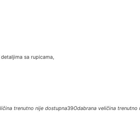
 detaljima sa rupicama,
ičina trenutno nije dostupna
39
Odabrana veličina trenutno 