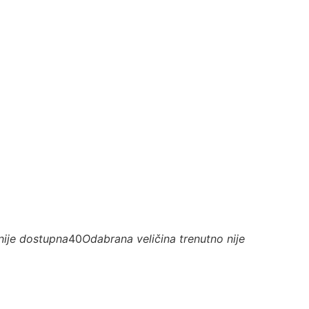
nije dostupna
40
Odabrana veličina trenutno nije