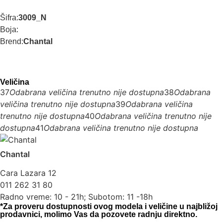
Šifra:
3009_N
Boja:
Brend:
Chantal
Veličina
37
Odabrana veličina trenutno nije dostupna
38
Odabrana
veličina trenutno nije dostupna
39
Odabrana veličina
trenutno nije dostupna
40
Odabrana veličina trenutno nije
dostupna
41
Odabrana veličina trenutno nije dostupna
Chantal
Cara Lazara 12
011 262 31 80
Radno vreme: 10 - 21h; Subotom: 11 -18h
*Za proveru dostupnosti ovog modela i veličine u najbližoj
prodavnici, molimo Vas da pozovete radnju direktno.