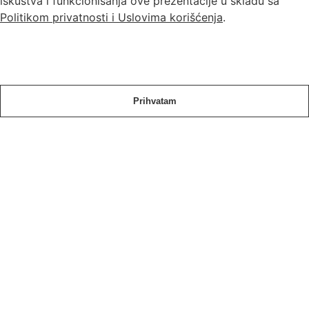
iskustva i funkcionisanja ove prezentacije u skladu sa
Politikom privatnosti i Uslovima korišćenja
.
Prihvatam