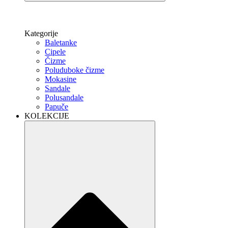
Kategorije
Baletanke
Cipele
Čizme
Poluduboke čizme
Mokasine
Sandale
Polusandale
Papuče
KOLEKCIJE