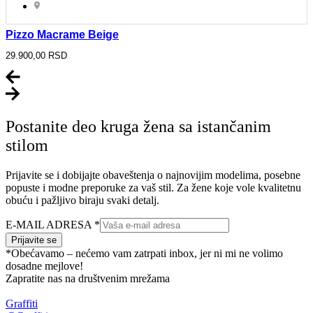
Pizzo Macrame Beige
29.900,00
RSD
Postanite deo kruga žena sa istančanim
stilom
Prijavite se i dobijajte obaveštenja o najnovijim modelima, posebne
popuste i modne preporuke za vaš stil. Za žene koje vole kvalitetnu
obuću i pažljivo biraju svaki detalj.
E-MAIL ADRESA
*
Prijavite se
*Obećavamo – nećemo vam zatrpati inbox, jer ni mi ne volimo
dosadne mejlove!
Zapratite nas na društvenim mrežama
Graffiti