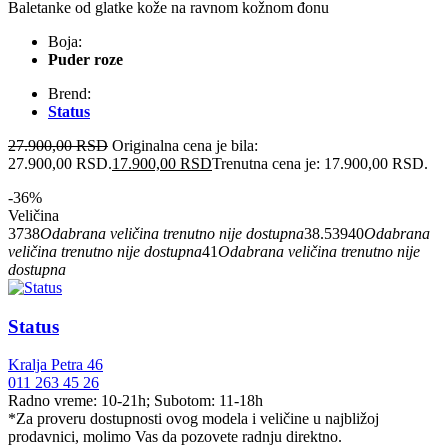
Baletanke od glatke kože na ravnom kožnom đonu
Boja:
Puder roze
Brend:
Status
27.900,00
RSD
Originalna cena je bila:
27.900,00 RSD.
17.900,00
RSD
Trenutna cena je: 17.900,00 RSD.
-36%
Veličina
37
38
Odabrana veličina trenutno nije dostupna
38.5
39
40
Odabrana
veličina trenutno nije dostupna
41
Odabrana veličina trenutno nije
dostupna
Status
Kralja Petra 46
011 263 45 26
Radno vreme: 10-21h; Subotom: 11-18h
*Za proveru dostupnosti ovog modela i veličine u najbližoj
prodavnici, molimo Vas da pozovete radnju direktno.