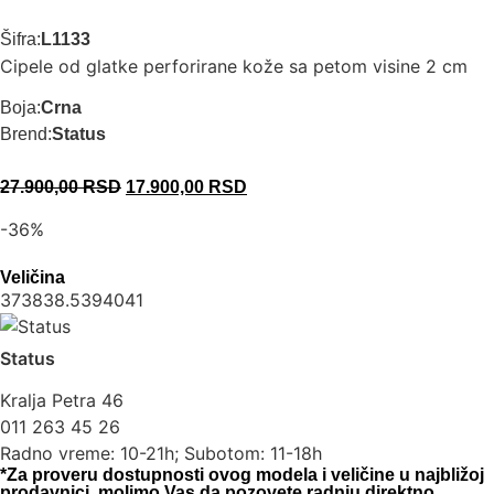
Šifra:
L1133
Cipele od glatke perforirane kože sa petom visine 2 cm
Boja:
Crna
Brend:
Status
27.900,00
RSD
17.900,00
RSD
-36%
Veličina
37
38
38.5
39
40
41
Status
Kralja Petra 46
011 263 45 26
Radno vreme: 10-21h; Subotom: 11-18h
*Za proveru dostupnosti ovog modela i veličine u najbližoj
prodavnici, molimo Vas da pozovete radnju direktno.