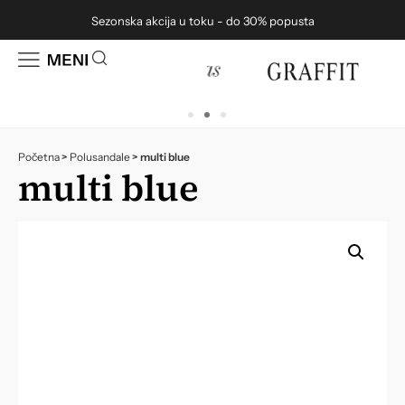
Sezonska akcija u toku - do 30% popusta
Početna
>
Polusandale
>
multi blue
multi blue