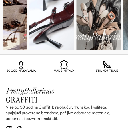
30 GODINA SA VAMA
MADE IN ITALY
STIL KOJI TRAJE
Više od 30 godina Graffiti bira obuću vrhunskog kvaliteta,
spajajući proverene brendove, pažljivo odabrane materijale,
udobnost i bezvremenski stil.