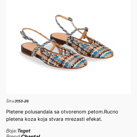
Šifra:
3153-26
Pletene polusandala sa otvorenom petom.Rucno
pletena koza koja stvara mrezasti efekat.
Boja:
Teget
Brend:
Chantal