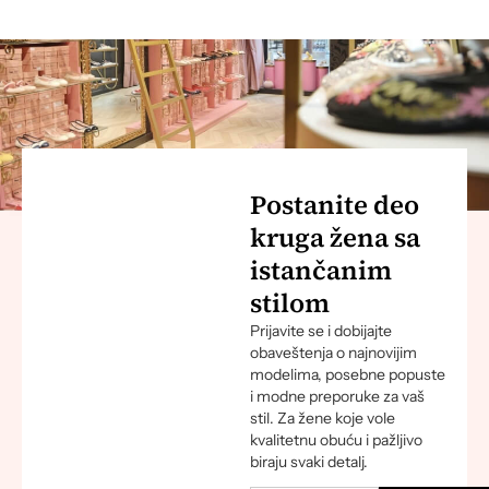
Postanite deo
kruga žena sa
istančanim
stilom
Prijavite se i dobijajte
obaveštenja o najnovijim
modelima, posebne popuste
i modne preporuke za vaš
stil. Za žene koje vole
kvalitetnu obuću i pažljivo
biraju svaki detalj.