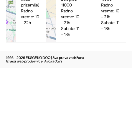
prizemlje)
11000
Radno
Radno
Radno
vreme: 10
vreme: 10
vreme: 10
- 21h
- 22h
- 21h
Subota: 11
Subota: 11
- 18h
- 18h
1995 - 2026 EKSGEKO DOO | Sva prava zadržana
Izrada web prodavnice: Avokado.rs