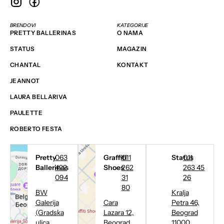
BRENDOVI
KATEGORIJE
PRETTY BALLERINAS
O NAMA
STATUS
MAGAZIN
CHANTAL
KONTAKT
JEANNOT
LAURA BELLARIVA
PAULETTE
ROBERTO FESTA
Pretty
063
Graffiti
011
Status
011
Ballerinas
422
Shoes
262
263 45
094
31
26
80
BW
Kralja
Galerija
Cara
Petra 46,
(Gradska
Lazara 12,
Beograd
ulica,
Beograd
11000