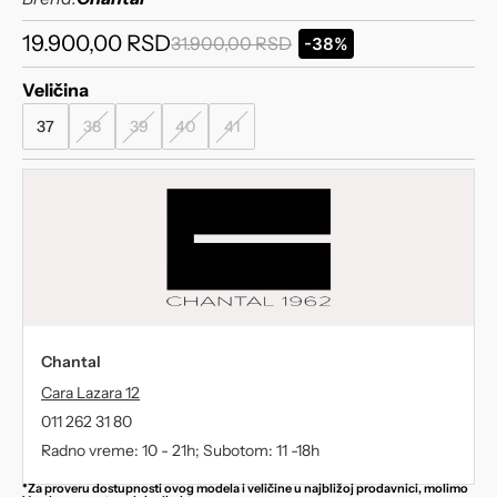
19.900,00
RSD
31.900,00
RSD
-38%
Veličina
37
38
39
40
41
Chantal
Cara Lazara 12
011 262 31 80
Radno vreme: 10 - 21h; Subotom: 11 -18h
*Za proveru dostupnosti ovog modela i veličine u najbližoj prodavnici, molimo