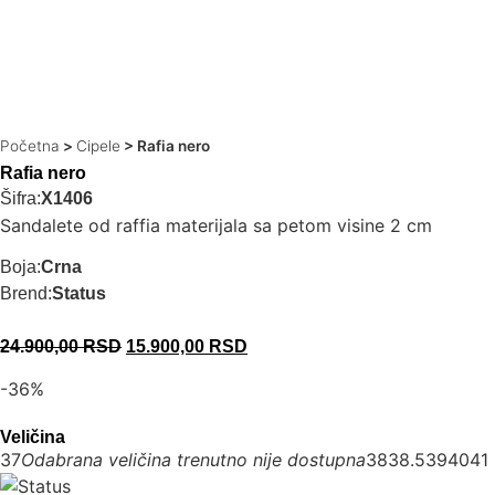
Početna
>
Cipele
>
Rafia nero
Rafia nero
Šifra:
X1406
Sandalete od raffia materijala sa petom visine 2 cm
Boja:
Crna
Brend:
Status
24.900,00
RSD
15.900,00
RSD
-36%
Veličina
37
Odabrana veličina trenutno nije dostupna
38
38.5
39
40
41