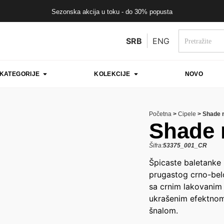
Sezonska akcija u toku - do 30% popusta
SRB
ENG
KATEGORIJE
KOLEKCIJE
NOVO
Početna
>
Cipele
>
Shade 
Shade 
Šifra:
53375_001_CR
Špicaste baletanke
prugastog crno-be
sa crnim lakovanim
ukrašenim efektno
šnalom.