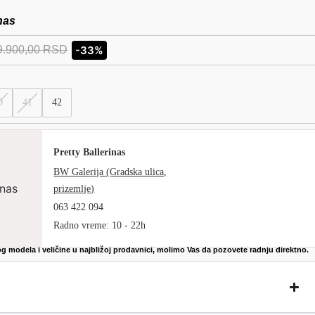
inas
9.900,00
RSD
-33%
0
41
42
Pretty Ballerinas
BW Galerija (Gradska ulica,
prizemlje)
063 422 094
Radno vreme: 10 - 22h
g modela i veličine u najbližoj prodavnici, molimo Vas da pozovete radnju direktno.