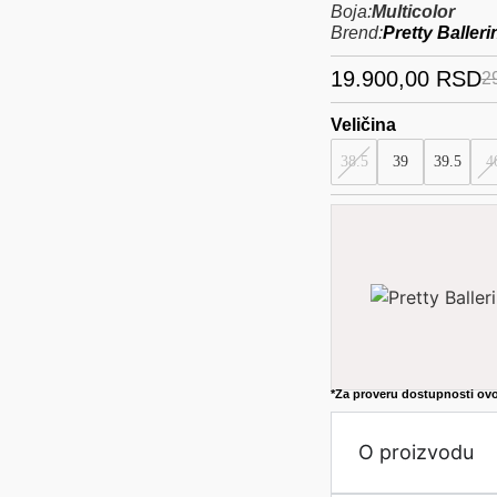
Boja:
Multicolor
Brend:
Pretty Baller
19.900,00
RSD
2
Veličina
38.5
39
39.5
4
*Za proveru dostupnosti ovo
O proizvodu