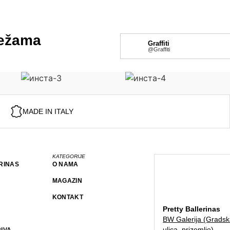
S
A
*
režama
Graffiti
@Graffiti
MADE IN ITALY
KATEGORIJE
RINAS
O NAMA
MAGAZIN
KONTAKT
Pretty Ballerinas
BW Galerija (Grads
ulica, prizemlje)