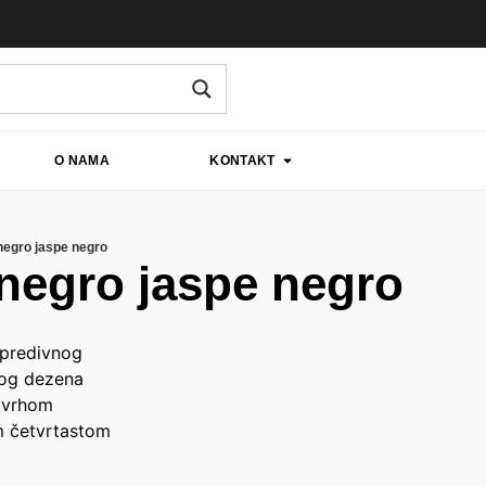
O NAMA
KONTAKT
negro jaspe negro
negro jaspe negro
 predivnog
log dezena
 vrhom
m četvrtastom