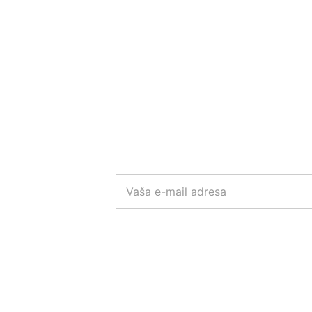
E
-
M
A
I
L
A
D
R
E