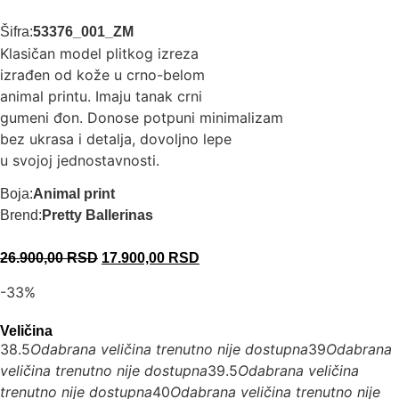
Šifra:
53376_001_ZM
Klasičan model plitkog izreza
izrađen od kože u crno-belom
animal printu. Imaju tanak crni
gumeni đon. Donose potpuni minimalizam
bez ukrasa i detalja, dovoljno lepe
u svojoj jednostavnosti.
Boja:
Animal print
Brend:
Pretty Ballerinas
26.900,00
RSD
17.900,00
RSD
-33%
Veličina
38.5
Odabrana veličina trenutno nije dostupna
39
Odabrana
veličina trenutno nije dostupna
39.5
Odabrana veličina
trenutno nije dostupna
40
Odabrana veličina trenutno nije