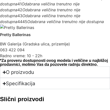
dostupna
41
Odabrana veličina trenutno nije
dostupna
42
Odabrana veličina trenutno nije
dostupna
43
Odabrana veličina trenutno nije
dostupna
44
45
Odabrana veličina trenutno nije dostupna
Pretty Ballerinas
BW Galerija (Gradska ulica, prizemlje)
063 422 094
Radno vreme: 10 - 22h
*Za proveru dostupnosti ovog modela i veličine u najbližoj
prodavnici, molimo Vas da pozovete radnju direktno.
O proizvodu
Specifikacija
Slični proizvodi