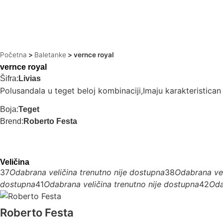
Početna
>
Baletanke
>
vernce royal
vernce royal
Šifra:
Livias
Polusandala u teget beloj kombinaciji,Imaju karakteristican 
Boja:
Teget
Brend:
Roberto Festa
Veličina
37
Odabrana veličina trenutno nije dostupna
38
Odabrana vel
dostupna
41
Odabrana veličina trenutno nije dostupna
42
Oda
Roberto Festa