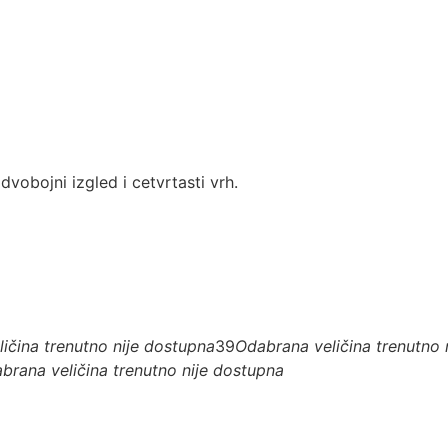
dvobojni izgled i cetvrtasti vrh.
ičina trenutno nije dostupna
39
Odabrana veličina trenutno 
brana veličina trenutno nije dostupna