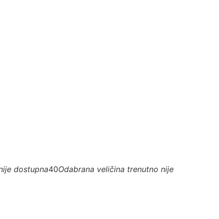
nije dostupna
40
Odabrana veličina trenutno nije