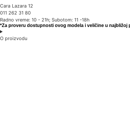
Cara Lazara 12
011 262 31 80
Radno vreme: 10 - 21h; Subotom: 11 -18h
*Za proveru dostupnosti ovog modela i veličine u najbližoj
O proizvodu