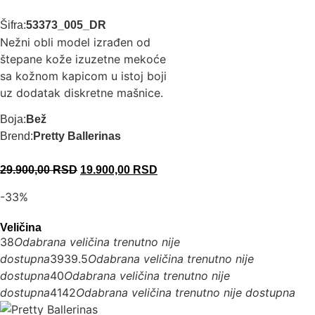
Šifra:
53373_005_DR
Nežni obli model izrađen od
štepane kože izuzetne mekoće
sa kožnom kapicom u istoj boji
uz dodatak diskretne mašnice.
Boja:
Bež
Brend:
Pretty Ballerinas
29.900,00
RSD
19.900,00
RSD
-33%
Veličina
38
Odabrana veličina trenutno nije
dostupna
39
39.5
Odabrana veličina trenutno nije
dostupna
40
Odabrana veličina trenutno nije
dostupna
41
42
Odabrana veličina trenutno nije dostupna