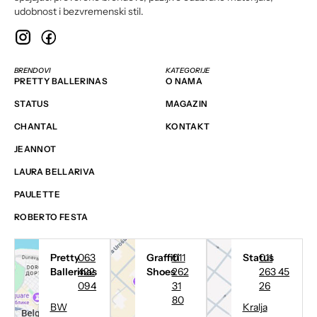
udobnost i bezvremenski stil.
BRENDOVI
KATEGORIJE
PRETTY BALLERINAS
O NAMA
STATUS
MAGAZIN
CHANTAL
KONTAKT
JEANNOT
LAURA BELLARIVA
PAULETTE
ROBERTO FESTA
Pretty
063
Graffiti
011
Status
011
Ballerinas
422
Shoes
262
263 45
094
31
26
80
BW
Kralja