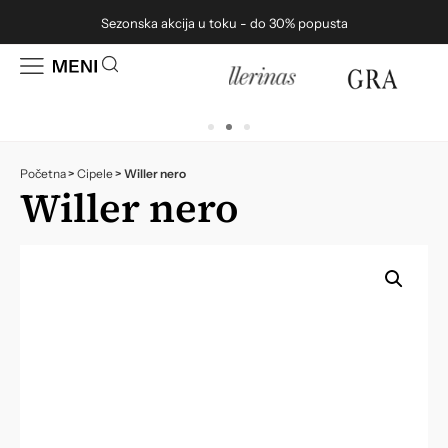
Sezonska akcija u toku - do 30% popusta
Početna
>
Cipele
>
Willer nero
Willer nero