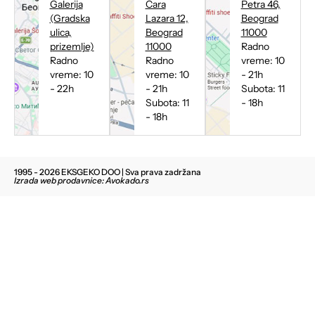
Galerija
Cara
Petra 46,
(Gradska
Lazara 12,
Beograd
ulica,
Beograd
11000
prizemlje)
11000
Radno
Radno
Radno
vreme: 10
vreme: 10
vreme: 10
- 21h
- 22h
- 21h
Subota: 11
Subota: 11
- 18h
- 18h
1995 - 2026 EKSGEKO DOO | Sva prava zadržana
Izrada web prodavnice: Avokado.rs