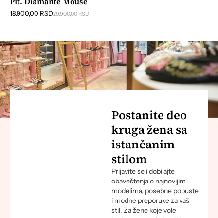
Pit. Diamante Mouse
18.900,00
RSD
29.900,00
RSD
Postanite deo
kruga žena sa
istančanim
stilom
Prijavite se i dobijajte
obaveštenja o najnovijim
modelima, posebne popuste
i modne preporuke za vaš
stil. Za žene koje vole