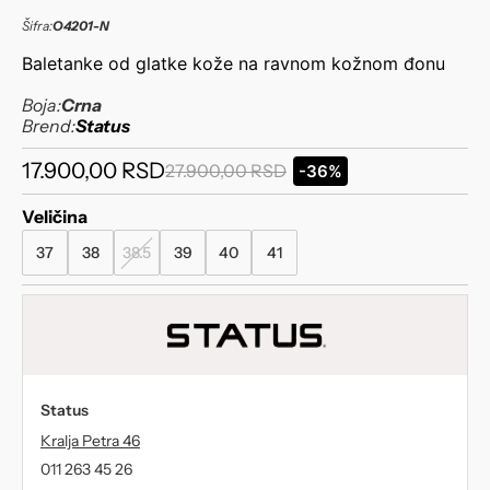
Šifra:
O4201-N
Baletanke od glatke kože na ravnom kožnom đonu
Boja:
Crna
Brend:
Status
17.900,00
RSD
27.900,00
RSD
-36%
Veličina
37
38
38.5
39
40
41
Status
Kralja Petra 46
011 263 45 26