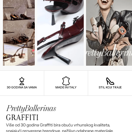
30 GODINA SA VAMA
MADE IN ITALY
STIL KOJI TRAJE
Više od 30 godina Graffiti bira obuću vrhunskog kvaliteta,
spajajući proverene brendove, pažljivo odabrane materijale,